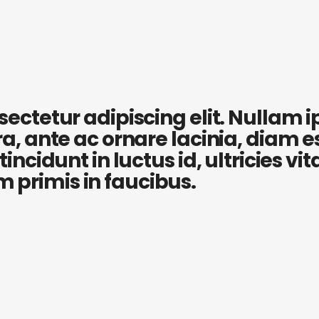
ctetur adipiscing elit. Nullam ips
, ante ac ornare lacinia, diam est
ncidunt in luctus id, ultricies vi
primis in faucibus.