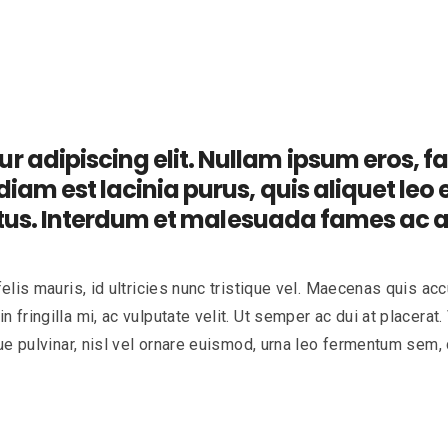
 adipiscing elit. Nullam ipsum eros, faci
diam est lacinia purus, quis aliquet leo
 lectus. Interdum et malesuada fames ac 
elis mauris, id ultricies nunc tristique vel. Maecenas quis acc
 fringilla mi, ac vulputate velit. Ut semper ac dui at placer
que pulvinar, nisl vel ornare euismod, urna leo fermentum sem,