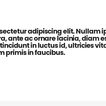
ctetur adipiscing elit. Nullam ips
, ante ac ornare lacinia, diam est
ncidunt in luctus id, ultricies vi
primis in faucibus.